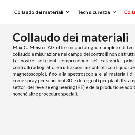
Collaudo dei materiali
Tech sicurezza
Coll
Collaudo dei materiali
Max C. Meister AG offre un portafoglio completo di tecn
collaudo e misurazione nel campo dei controlli non distrutt
Le nostre soluzioni comprendono sei categorie princi
controlli radiografici e a ultrasuoni ai controlli con liquidi p
magnetoscopici, fino alla spettroscopia e ai materiali d
come spray per scansioni 3D e detergenti per piani di sta
settori del reverse engineering (RE) e della produzione addi
nonché altre procedure speciali.