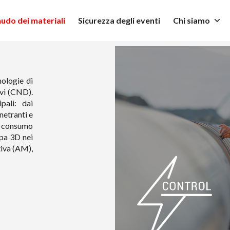
audo dei materiali
Sicurezza degli eventi
Chi siamo
ologie di
ivi (CND).
pali: dai
enetranti e
i consumo
mpa 3D nei
tiva (AM),