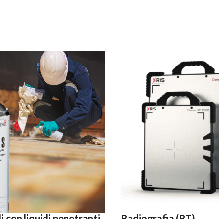
i con liquidi penetranti
Radiografia (RT)