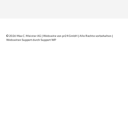
© 2026 Max C. Meister AG | Webseite von
pr24 GmbH
| Alle Rechte vorbehalten |
Webseiten Support durch
Support WP