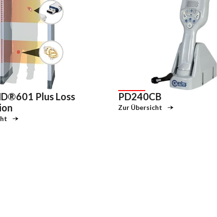
D®601 Plus Loss
PD240CB
ion
Zur Übersicht
cht